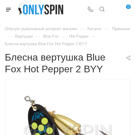
0
—
—
Onlyspin рыболовный интернет магазин
Каталог
Приманки
—
—
—
—
Вертушки
Blue Fox
Hot Pepper
Блесна вертушка Blue Fox Hot Pepper 2 BYY
Блесна вертушка Blue
Fox Hot Pepper 2 BYY