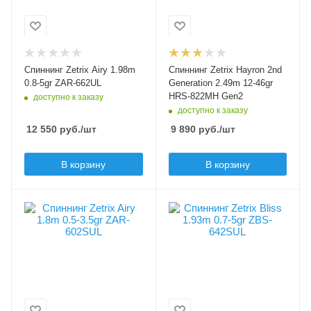
1.98
0.8-1.7
Тест по приманкам min,
Материал рукоятки
EVA
гр
0.8
Модель удилища
Спиннинг Zetrix Airy 1.98m
Спиннинг Zetrix Hayron 2nd
Hayron Gen2
Тест по приманкам
0.8-5gr ZAR-662UL
Generation 2.49m 12-46gr
max, гр
HRS-822MH Gen2
доступно к заказу
Длина удилища, м
5
доступно к заказу
2.49
12 550
руб.
/шт
9 890
руб.
/шт
Тип вершинки
Тест по приманкам min,
tubular (полая)
гр
12
В корзину
В корзину
Мощность удилища
UL - ultralight
Тест по приманкам
max, гр
Секций
Секций
46
2
2
Верхний тест удилища
Модель удилища
Модель удилища
до, гр
Airy
Bliss
46
Длина удилища, м
Длина удилища, м
Строй удилища
1.8
1.93
fast