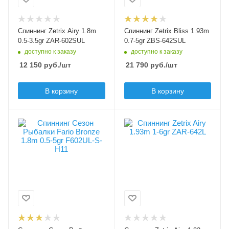
Тест по приманкам min,
Тест по приманкам min,
Мощность удилища
гр
гр
MH - medium /
0.5
0.7
heavy
Спиннинг Zetrix Airy 1.8m
Спиннинг Zetrix Bliss 1.93m
Тест по приманкам
Тест по приманкам
0.5-3.5gr ZAR-602SUL
0.7-5gr ZBS-642SUL
max, гр
max, гр
доступно к заказу
доступно к заказу
3.5
5
12 150
руб.
/шт
21 790
руб.
/шт
Тип вершинки
Верхний тест удилища
tubular (полая)
до, гр
В корзину
В корзину
5
Мощность удилища
SUL - super /
Строй удилища
regular fast
ultralight
Вес удилища, гр
Секций
68
2
Секций
Модель удилища
2
Airy
Модель удилища
Длина удилища, м
Fario Bronze
1.93
Длина удилища, м
Тест по приманкам min,
1.8
гр
1
Тест по приманкам min,