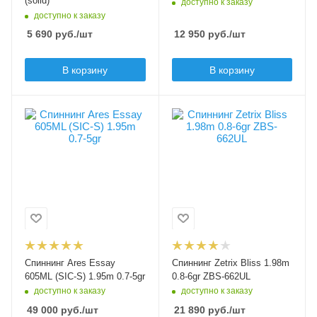
(solid)
доступно к заказу
4.5
10
доступно к заказу
5 690
руб.
/шт
12 950
руб.
/шт
Верхний тест удилища
Тип вершинки
tubular (полая)
до, гр
4.5
В корзину
В корзину
Мощность удилища
L -light
Тип вершинки
solid (вклеенная)
Вес удилища, гр
Секций
Мощность удилища
80
2
UL - ultralight
Секций
Модель удилища
2
Bliss
Тест, lb
Длина удилища, м
1.5-5
1.98
Транспортировочная
Тест по приманкам min,
длина, см
гр
101
0.8
Спиннинг Ares Essay
Спиннинг Zetrix Bliss 1.98m
Длина рукоятки, см
Тест по приманкам
605ML (SIC-S) 1.95m 0.7-5gr
0.8-6gr ZBS-662UL
27
max, гр
доступно к заказу
доступно к заказу
6
Материал рукоятки
49 000
руб.
/шт
21 890
руб.
/шт