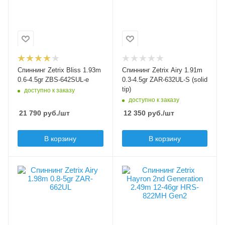
пробка
Airy
Модель удилища
Длина удилища, м
Bliss
1.91
Длина удилища, м
Тест по приманкам min,
1.93
гр
0.3
Тест по приманкам min,
Спиннинг Zetrix Bliss 1.93m
Спиннинг Zetrix Airy 1.91m
гр
Тест по приманкам
0.6-4.5gr ZBS-642SUL-e
0.3-4.5gr ZAR-632UL-S (solid
0.6
max, гр
tip)
доступно к заказу
4.5
доступно к заказу
Тест по приманкам
21 790
руб.
/шт
12 350
руб.
/шт
max, гр
Верхний тест удилища
4.5
до, гр
4.5
В корзину
В корзину
Верхний тест удилища
до, гр
Тип вершинки
4.5
solid (вклеенная)
Секций
Вес удилища, гр
Строй удилища
Мощность удилища
2
134
regular fast
SUL - super /
ultralight
Модель удилища
Секций
Мощность удилища
Airy
2
SUL - super /
ultralight
Длина удилища, м
Тест, PE