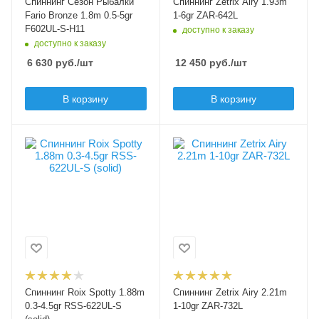
Спиннинг Сезон Рыбалки
Спиннинг Zetrix Airy 1.93m
гр
Тест по приманкам
Fario Bronze 1.8m 0.5-5gr
1-6gr ZAR-642L
0.5
max, гр
F602UL-S-H11
доступно к заказу
6
доступно к заказу
Тест по приманкам
6 630
руб.
/шт
12 450
руб.
/шт
max, гр
Тип вершинки
5
tubular (полая)
В корзину
В корзину
Верхний тест удилища
Мощность удилища
L -light
до, гр
5
Секций
Секций
Строй удилища
2
2
moderate fast
Модель удилища
Модель удилища
Тип вершинки
Spotty
Airy
solid (вклеенная)
Длина удилища, м
Длина удилища, м
1.88
2.21
Тест по приманкам min,
Тест по приманкам min,
гр
гр
0.3
1
Спиннинг Roix Spotty 1.88m
Спиннинг Zetrix Airy 2.21m
Тест по приманкам
Тест по приманкам
0.3-4.5gr RSS-622UL-S
1-10gr ZAR-732L
max, гр
max, гр