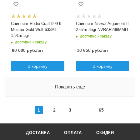
64
regular
Длина удилища, м
2.67
Материал рукоятки
Мощность удилища
пробка
XUL - extra /
Тест по приманкам
Спиннинг Rodio Craft 999.9
Спиннинг Narval Argument II
ultralight
Модель удилища
max, гр
Meister Gold Wolf 633ML
2.67m 35gr NVRAR289MMH
999.9 Meister Gold
35
1.91m 5gr
доступно к заказу
Wolf
доступно к заказу
Верхний тест удилища
60 000
руб.
/шт
10 650
руб.
/шт
до, гр
Длина удилища, м
35
1.91
В корзину
В корзину
Строй удилища
Тест по приманкам
extra fast
max, гр
5
Показать еще
Верхний тест удилища
до, гр
5
1
2
3
65
Строй удилища
moderate fast
ДОСТАВКА
ОПЛАТА
СКИДКИ