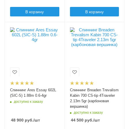
EVA
Верхний тест удилища
до, гр
Модель удилища
В корзину
В корзину
6
Essay
Строй удилища
Длина удилища, м
regular fast
Вес удилища, гр
Вес удилища, гр
1.95
76
58
Тест по приманкам min,
Секций
Секций
гр
2
4
0.7
Тест, lb
Тест, lb
Тест по приманкам
1-4
1-3
max, гр
5
Транспортировочная
Тест, PE
0.1-0.3
длина, см
Верхний тест удилища
98
до, гр
Транспортировочная
Спиннинг Ares Essay 602L
Спиннинг Breaden Trevalism
5
Длина рукоятки, см
длина, см
(SIC-S) 1.88m 0.6-4gr
Kabin 700 CS-tip 4Traveler
26
57
2.13m 5gr (карбоновая
доступно к заказу
Строй удилища
вершинка)
regular fast
Материал рукоятки
Материал рукоятки
доступно к заказу
EVA
EVA
Тип вершинки
48 900
руб.
/шт
44 500
руб.
/шт
tubular (полая)
Модель удилища
Модель удилища