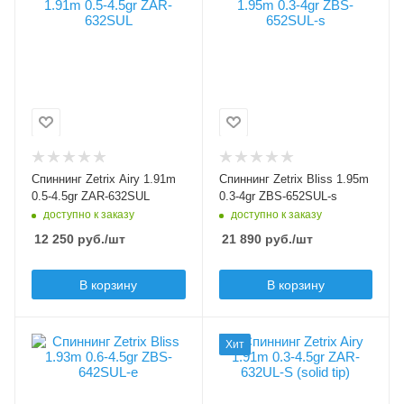
2
2
Модель удилища
Материал рукоятки
Airy
пробка
Длина удилища, м
Модель удилища
1.91
Bliss
Тест по приманкам min,
Длина удилища, м
1.95
гр
0.5
Тест по приманкам min,
Спиннинг Zetrix Airy 1.91m
Спиннинг Zetrix Bliss 1.95m
Тест по приманкам
гр
0.5-4.5gr ZAR-632SUL
0.3-4gr ZBS-652SUL-s
0.3
max, гр
доступно к заказу
доступно к заказу
4.5
Тест по приманкам
12 250
руб.
/шт
21 890
руб.
/шт
Верхний тест удилища
max, гр
4
до, гр
В корзину
В корзину
4.5
Верхний тест удилища
Тип вершинки
до, гр
tubular (полая)
4
Секций
Секций
Хит
2
2
Мощность удилища
Мощность удилища
SUL - super /
SUL - super /
Материал рукоятки
Модель удилища
ultralight
ultralight