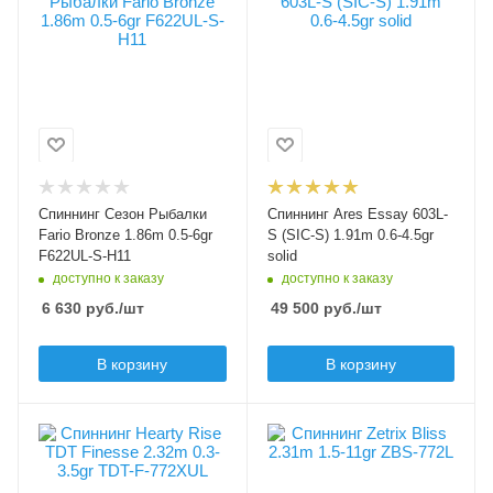
2
2
0.7
Модель удилища
Материал рукоятки
Тест по приманкам
Fario Bronze
EVA
max, гр
2.8
Длина удилища, м
Модель удилища
1.86
Essay
Верхний тест удилища
до, гр
Тест по приманкам min,
Длина удилища, м
2.8
1.91
гр
0.5
Тип вершинки
Тест по приманкам min,
Спиннинг Сезон Рыбалки
Спиннинг Ares Essay 603L-
solid (вклеенная)
Тест по приманкам
гр
Fario Bronze 1.86m 0.5-6gr
S (SIC-S) 1.91m 0.6-4.5gr
0.6
max, гр
F622UL-S-H11
solid
6
доступно к заказу
доступно к заказу
Тест по приманкам
6 630
руб.
/шт
49 500
руб.
/шт
Верхний тест удилища
max, гр
4.5
до, гр
6
В корзину
В корзину
Верхний тест удилища
Строй удилища
до, гр
moderate fast
4.5
Вес удилища, гр
Секций
Тип вершинки
Строй удилища
58
2
solid (вклеенная)
regular fast
Секций
Материал рукоятки