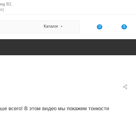
ряд В2,
т)
Каталог
0
0
n
ше всего! В этом видео мы покажем тонкости