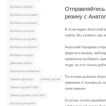
Воблеры ValkeIN
Отправляйтесь 
Воблеры на голавля
резину с Анат
Воблеры на жереха
В этом видео Анатолий 
Воблеры на окуня
ловли. Вы узнаете, как 
Воблеры на судака
Анатолий Назаркин отпр
Воблеры на форель
форели и резину, наблюд
Воблеры на щуку
правильно выбирать при
Джиговая ловля
льда, но это только доб
Жереховые приманки
По итогам рыбалки Анато
Зимние удилища
Зимние удочки
приманок и техника их 
Зимние удочки Frabill
свои навыки.
Зимние удочки Lucky John
Если вы хотите разобрат
Катушка для джига