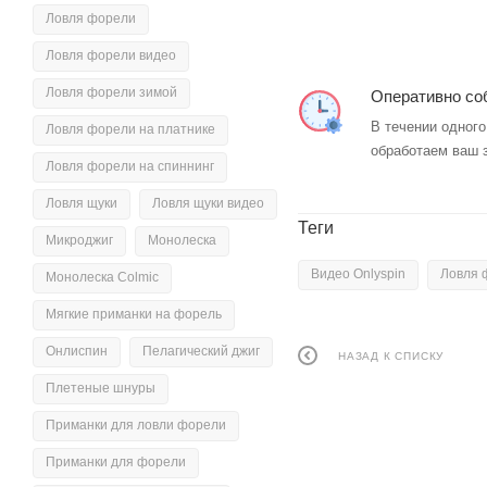
Ловля форели
Ловля форели видео
Ловля форели зимой
Оперативно со
В течении одного
Ловля форели на платнике
обработаем ваш 
Ловля форели на спиннинг
Ловля щуки
Ловля щуки видео
Теги
Микроджиг
Монолеска
Видео Onlyspin
Ловля 
Монолеска Colmic
Мягкие приманки на форель
Онлиспин
Пелагический джиг
НАЗАД К СПИСКУ
Плетеные шнуры
Приманки для ловли форели
Приманки для форели