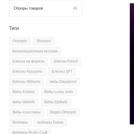
Обзоры товаров
49
Теги
Onlyspin
Shimano
Безынерционные катушки
Блесна на форель
блесны Forest
Блесны Kuusamo
Блесны SFT
Блесны Williams
вибы Daysprout
Вибы Eclipse
Вибы Lucky John
вибы ValkeIN
Вибы ZipBaits
Вибы и ратлины
Видео Onlyspin
Воблеры
воблеры Daiwa
Воблеры Rodio Craft