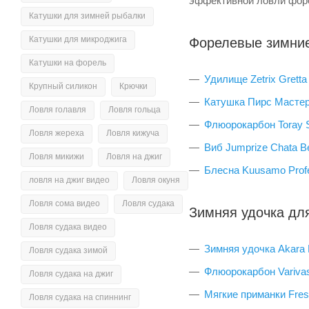
эффективной ловли форе
Катушки для зимней рыбалки
Катушки для микроджига
Форелевые зимние
Катушки на форель
Удилище Zetrix Grett
Крупный силикон
Крючки
Катушка Пирс Масте
Ловля голавля
Ловля гольца
Флюорокарбон Toray S
Ловля жереха
Ловля кижуча
Виб Jumprize Chata B
Ловля микижи
Ловля на джиг
Блесна Kuusamo Profe
ловля на джиг видео
Ловля окуня
Ловля сома видео
Ловля судака
Зимняя удочка дл
Ловля судака видео
Зимняя удочка Akara F
Ловля судака зимой
Флюорокарбон Varivas
Ловля судака на джиг
Мягкие приманки Fres
Ловля судака на спиннинг