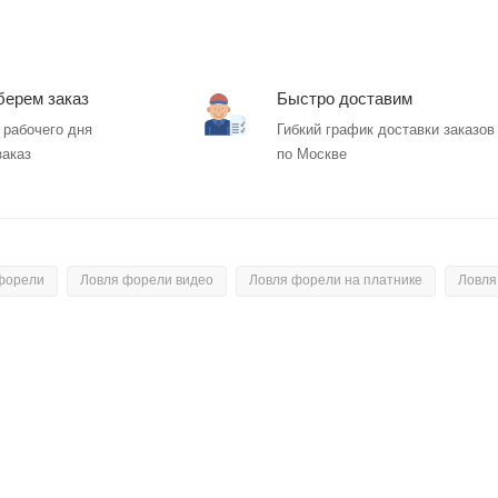
берем заказ
Быстро доставим
 рабочего дня
Гибкий график доставки заказов
заказ
по Москве
форели
Ловля форели видео
Ловля форели на платнике
Ловля