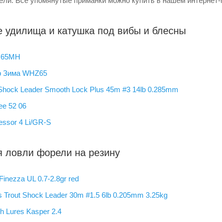
ли. Все упомянутые приманки можно купить в нашем интернет
 удилища и катушка под вибы и блесны
a 65MH
р Зима WHZ65
hoсk Leader Smooth Lock Plus 45m #3 14lb 0.285mm
ee 52 06
ssor 4 Li/GR-S
я ловли форели на резину
inezza UL 0.7-2.8gr red
 Trout Shock Leader 30m #1.5 6lb 0.205mm 3.25kg
h Lures Kasper 2.4