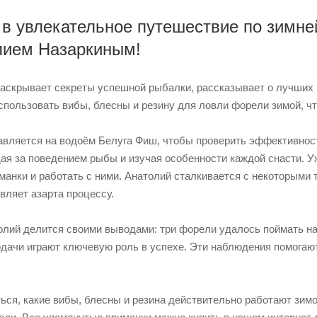
в увлекательное путешествие по зимне
олием Назаркиным!
раскрывает секреты успешной рыбалки, рассказывает о лучших 
использовать вибы, блесны и резину для ловли форели зимой, ч
авляется на водоём Белуга Фиш, чтобы проверить эффективнос
ая за поведением рыбы и изучая особенности каждой снасти. Уж
манки и работать с ними. Анатолий сталкивается с некоторыми 
авляет азарта процессу.
лий делится своими выводами: три форели удалось поймать на 
подачи играют ключевую роль в успехе. Эти наблюдения помога
ься, какие вибы, блесны и резина действительно работают зимо