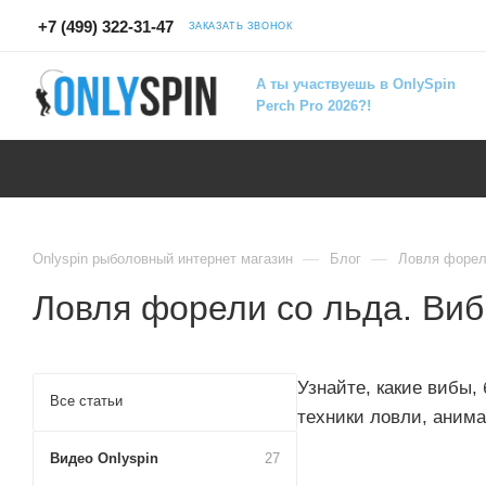
+7 (499) 322-31-47
ЗАКАЗАТЬ ЗВОНОК
А ты участвуешь в OnlySpin
Perch Pro 2026?!
—
—
Onlyspin рыболовный интернет магазин
Блог
Ловля форели
Ловля форели со льда. Вибы
Узнайте, какие вибы,
Все статьи
техники ловли, аним
Видео Onlyspin
27