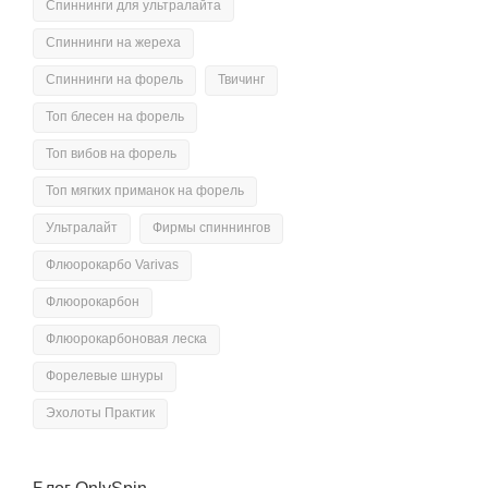
Спиннинги для ультралайта
Спиннинги на жереха
Спиннинги на форель
Твичинг
Топ блесен на форель
Топ вибов на форель
Топ мягких приманок на форель
Ультралайт
Фирмы спиннингов
Флюорокарбо Varivas
Флюорокарбон
Флюорокарбоновая леска
Форелевые шнуры
Эхолоты Практик