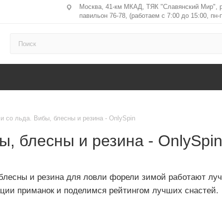
Москва, 41-км МКАД, ТЯК "Славянский Мир", 
павильон 76-78, (работаем с 7:00 до 15:00, пн-п
 со льда. Вибы, блесны и резина - OnlySpin
, блесны и резина - OnlySpi
 блесны и резина для ловли форели зимой работают луч
ации приманок и поделимся рейтингом лучших снастей.