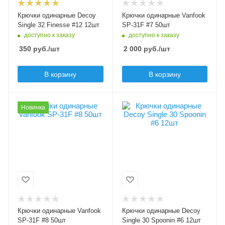
черный
Бородка
Крючки одинарные Decoy
Крючки одинарные Vanfook
безбородые
Бородка
Single 32 Finesse #12 12шт
SP-31F #7 50шт
с бородкой
доступно к заказу
доступно к заказу
350
руб.
/шт
2 000
руб.
/шт
В корзину
В корзину
Модель крючков
Модель крючков
Новинка
Vanfook SP-31F
Decoy Single 30
Spoonin
Размер крючка
8
Размер крючка
6
Крючков в упаковке
50
Крючков в упаковке
12
Цвет крючка
черный
Цвет крючка
черный
Бородка
Крючки одинарные Vanfook
Крючки одинарные Decoy
безбородые
Бородка
SP-31F #8 50шт
Single 30 Spoonin #6 12шт