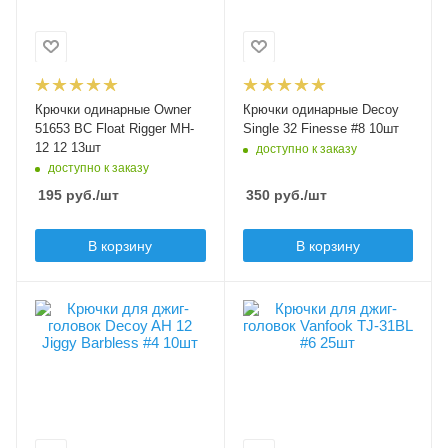
Крючков в упаковке
13
Крючков в упаковке
10
Цвет крючка
черный
Цвет крючка
черный
Бородка
Крючки одинарные Owner
Крючки одинарные Decoy
с бородкой
Бородка
51653 BC Float Rigger MH-
Single 32 Finesse #8 10шт
с бородкой
12 12 13шт
доступно к заказу
доступно к заказу
195
руб.
/шт
350
руб.
/шт
В корзину
В корзину
Модель крючков
Модель крючков
Decoy AH 12 Jiggy
Vanfook TJ-31BL
Barbless
Размер крючка
6
Размер крючка
4
Крючков в упаковке
25
Крючков в упаковке