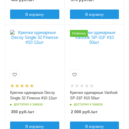
черный
Бородка
В корзину
В корзину
с бородкой
Модель крючков
Модель крючков
Новинка
Decoy Single 32
Vanfook SP-31F
Finesse
Размер крючка
10
Размер крючка
10
Крючков в упаковке
50
Крючков в упаковке
12
Цвет крючка
черный
Цвет крючка
черный
Бородка
Крючки одинарные Decoy
Крючки одинарные Vanfook
безбородые
Бородка
Single 32 Finesse #10 12шт
SP-31F #10 50шт
с бородкой
доступно к заказу
доступно к заказу
350
руб.
/шт
2 000
руб.
/шт
В корзину
В корзину