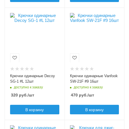
Модель крючков
Модель крючков
Decoy SG-1
Vanfook SW-21F
Размер крючка
Размер крючка
L
9
Крючков в упаковке
Крючков в упаковке
12
16
Цвет крючка
Цвет крючка
красный
черный
Бородка
Бородка
Крючки одинарные Decoy
Крючки одинарные Vanfook
с бородкой
безбородые
SG-1 #L 12шт
SW-21F #9 16шт
доступно к заказу
доступно к заказу
320
руб.
/шт
470
руб.
/шт
В корзину
В корзину
Модель крючков
Модель крючков