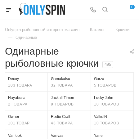
0
—
—
Onlyspin рыболовный интернет магазин
Каталог
Крючки
—
Одинарные
Одинарные
рыболовные крючки
495
Decoy
Gamakatsu
Gurza
103 ТОВАРА
32 ТОВАРА
5 ТОВАРОВ
Hayabusa
Jackall Timon
Lucky John
2 ТОВАРА
9 ТОВАРОВ
10 ТОВАРОВ
Owner
Rodio Craft
ValkeIN
101 ТОВАР
43 ТОВАРА
10 ТОВАРОВ
Vanfook
Varivas
Yarie