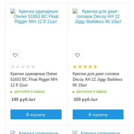
Модель крючков
Модель крючков
Owner 51653 MH-12
Decoy AH 12 Jiggy
Barbless
Размер крючка
6
Размер крючка
6
Крючков в упаковке
11
Крючков в упаковке
10
Цвет крючка
черный
Цвет крючка
черный
Бородка
Крючки одинарные Owner
Крючки для джиг-головок
с бородкой
Бородка
51653 BC Float Rigger MH-
Decoy AH 12 Jiggy Barbless
безбородые
12 8 11шт
#6 10шт
доступно к заказу
доступно к заказу
195
руб.
/шт
320
руб.
/шт
В корзину
В корзину
Модель крючков
Модель крючков