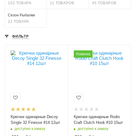
102 ТОВАРА
11 ТОВАРОВ
45 ТОВАРОВ
Сезон Рыбалки
22 ТОВАРА
ФИЛЬТР
Модель крючков
Модель крючков
Новинка
Decoy Single 32
Rodio Craft Clutch
Finesse
Hook
Размер крючка
Размер крючка
14
10
Крючков в упаковке
Крючков в упаковке
12
15
Цвет крючка
Цвет крючка
черный
темно-серый
Крючки одинарные Decoy
Крючки одинарные Rodio
Бородка
Бородка
Single 32 Finesse #14 12шт
Craft Clutch Hook #10 15шт
с бородкой
безбородые
доступно к заказу
доступно к заказу