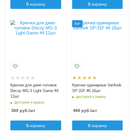
В корзину
В корзину
Модель крючков
Модель крючков
Хит
Decoy MG-3 Light
Vanfook SP-31F
Game
Размер крючка
6
Размер крючка
4
Крючков в упаковке
16
Крючков в упаковке
12
Цвет крючка
черный
Цвет крючка
черный
Бородка
Крючки для джиг-головок
Крючки одинарные Vanfook
безбородые
Бородка
Decoy MG-3 Light Game #4
SP-31F #6 16шт
с бородкой
12шт
доступно к заказу
доступно к заказу
360
руб.
/шт
460
руб.
/шт
В корзину
В корзину