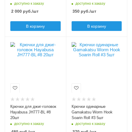
с бородкой
доступно к заказу
доступно к заказу
2 000
руб.
/шт
350
руб.
/шт
В корзину
В корзину
Модель крючков
Особенности крючка
Hayabusa JH777-BL
в комплекте
термоусадочная
Размер крючка
трубка для
8
фиксации приманок
Крючков в упаковке
Модель крючков
20
Worm Hook Soarin
Цвет крючка
Roll
черный
Размер крючка
Бородка
3
Крючки для джиг-головок
Крючки одинарные
безбородые
Hayabusa JH777-BL #8
Gamakatsu Worm Hook
Крючков в упаковке
20шт
Soarin Roll #3 5шт
5
доступно к заказу
доступно к заказу
Цвет крючка
480
руб.
/шт
370
руб.
/шт