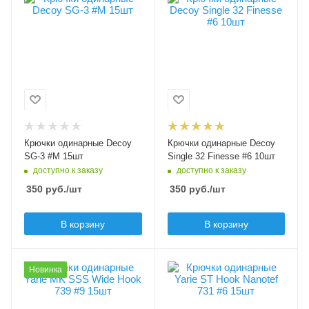
Decoy SG-3
Decoy Single 32
Finesse
Крючков в упаковке
15
Размер крючка
6
Цвет крючка
красный
Крючков в упаковке
10
Бородка
с бородкой
Цвет крючка
черный
Крючки одинарные Decoy
Крючки одинарные Decoy
Бородка
SG-3 #M 15шт
Single 32 Finesse #6 10шт
с бородкой
доступно к заказу
доступно к заказу
350
руб.
/шт
350
руб.
/шт
В корзину
В корзину
Модель крючков
Модель крючков
Новинка
MK SSS Wide Hook
Yarie ST Hook
739
Nanotef 731