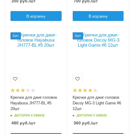
350
руб.
/шт
700
руб.
/шт
В корзину
В корзину
Модель крючков
Модель крючков
Хит
Хит
Hayabusa JH777-BL
Decoy MG-3 Light
Game
Размер крючка
5
Размер крючка
6
Крючков в упаковке
20
Крючков в упаковке
12
Цвет крючка
черный
Цвет крючка
черный
Бородка
Крючки для джиг-головок
Крючки для джиг-головок
безбородые
Бородка
Hayabusa JH777-BL #5
Decoy MG-3 Light Game #6
с бородкой
20шт
12шт
доступно к заказу
доступно к заказу
480
руб.
/шт
360
руб.
/шт