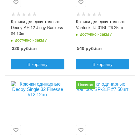
10
Цвет крючка
черный
Цвет крючка
черный
Бородка
Крючки для джиг-головок
Крючки для джиг-головок
безбородые
Бородка
Decoy AH 12 Jiggy Barbless
Vanfook TJ-31BL #6 25шт
безбородые
#4 10шт
доступно к заказу
доступно к заказу
320
руб.
/шт
540
руб.
/шт
В корзину
В корзину
Модель крючков
Модель крючков
Новинка
Decoy Single 32
Vanfook SP-31F
Finesse
Размер крючка
7
Размер крючка
12
Крючков в упаковке
50
Крючков в упаковке
12
Цвет крючка
черный
Цвет крючка