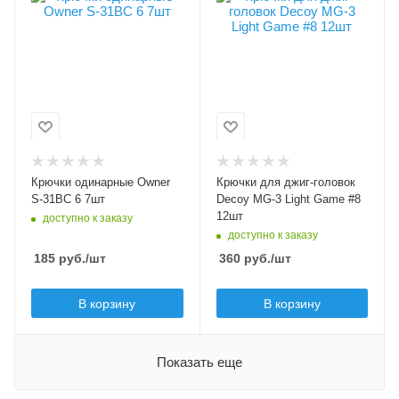
Owner S-31BC
Decoy MG-3 Light
Game
Размер крючка
6
Размер крючка
8
Крючков в упаковке
7
Крючков в упаковке
12
Цвет крючка
черный
Цвет крючка
черный
Бородка
Крючки одинарные Owner
Крючки для джиг-головок
с бородкой
Бородка
S-31BC 6 7шт
Decoy MG-3 Light Game #8
с бородкой
12шт
доступно к заказу
доступно к заказу
185
руб.
/шт
360
руб.
/шт
В корзину
В корзину
Показать еще