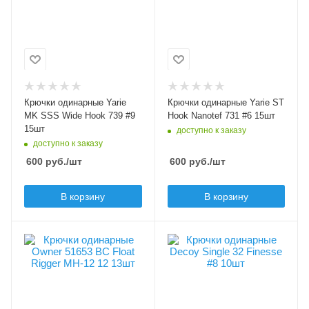
Размер крючка
Размер крючка
9
6
Крючков в упаковке
Крючков в упаковке
15
15
Цвет крючка
Цвет крючка
темно-серый
черный
Крючки одинарные Yarie
Крючки одинарные Yarie ST
Бородка
Бородка
MK SSS Wide Hook 739 #9
Hook Nanotef 731 #6 15шт
безбородые
безбородые
15шт
доступно к заказу
доступно к заказу
600
руб.
/шт
600
руб.
/шт
В корзину
В корзину
Модель крючков
Модель крючков
Owner 51653 MH-12
Decoy Single 32
Finesse
Размер крючка
12
Размер крючка
8