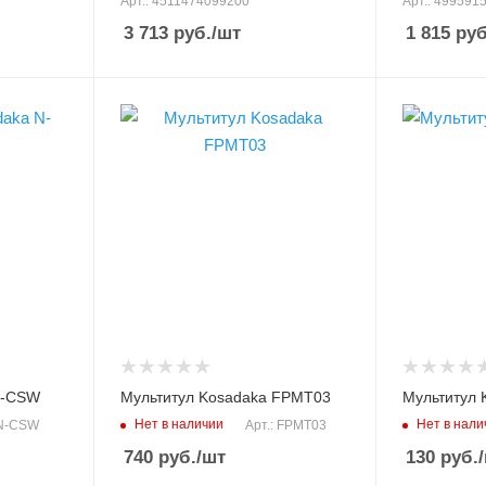
Арт.: 4511474099200
Арт.: 499591
3 713
руб.
/шт
1 815
руб
Длина, см
Материал
11/19.5
нержавеющ
Материал
Габариты, см
нержавеющая сталь
6.8х4.5х0.2
Модель инструмента
Модель инст
FPMT03
N-CT1
N-CSW
Мультитул Kosadaka FPMT03
Мультитул 
Нет в наличии
Нет в нали
 N-CSW
Арт.: FPMT03
740
руб.
/шт
130
руб.