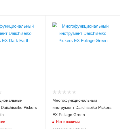
Длина, см
18.8
румента
Модель инструмента
Pickers EX
нта, гр
Вес инструмента, гр
38
Цвет
й
зеленый
циональный
Многофункциональный
Daiichiseiko Pickers
инструмент Daiichiseiko Pickers
th
EX Foliage Green
чии
Нет в наличии