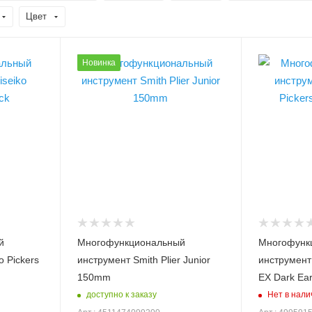
Цвет
Длина, см
Длина, см
Новинка
15
18.8
Материал
Модель инст
нержавеющая
Pickers EX
сталь/ABS пластик
Вес инструме
38
Модель инструмента
Smith Plier Junior
Цвет
150mm
коричневы
й
Многофункциональный
Многофунк
o Pickers
инструмент Smith Plier Junior
инструмент 
150mm
EX Dark Ear
доступно к заказу
Нет в нали