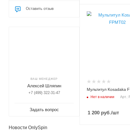
Оставить отзыв
Длина, см
10.1/16.5
Материал
нержавеющая сталь
Модель инструмента
FPMT02
Вес инструмента, гр
220
ВАШ МЕНЕДЖЕР
Алексей Шляпин
Мультитул Kosadaka 
+7 (499) 322-31-47
Нет в наличии
Арт.:
Задать вопрос
1 200
руб.
/шт
Новости OnlySpin