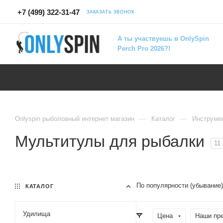
+7 (499) 322-31-47
ЗАКАЗАТЬ ЗВОНОК
А ты участвуешь в OnlySpin
Perch Pro 2026?!
—
—
Onlyspin рыболовный интернет магазин
Каталог
Инструме
Мультитулы для рыбалки
11
По популярности (убывание)
КАТАЛОГ
Удилища
Цена
Наши пр