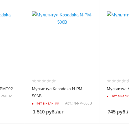
Длина, см
Длина, см
10/15.5
10/15.5
Материал
Материал
нержавеющая сталь
нержавеющ
Модель инструмента
Модель инст
N-PM-506B
N-PM-406
Цвет
черный
FPMT02
Мультитул Kosadaka N-PM-
Мультитул 
506B
Нет в нали
 FPMT02
Нет в наличии
Арт.: N-PM-506B
1 510
руб.
/шт
745
руб.