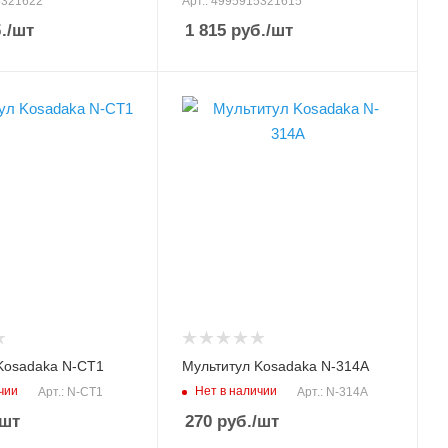
5321622
Арт.: 4995915321615
.
/шт
1 815
руб.
/шт
Длина, см
ая сталь
11/22.5
Материал
нержавеющая сталь
румента
Модель инструмента
N-314A
Kosadaka N-CT1
Мультитул Kosadaka N-314A
чии
Нет в наличии
Арт.: N-CT1
Арт.: N-314A
/шт
270
руб.
/шт