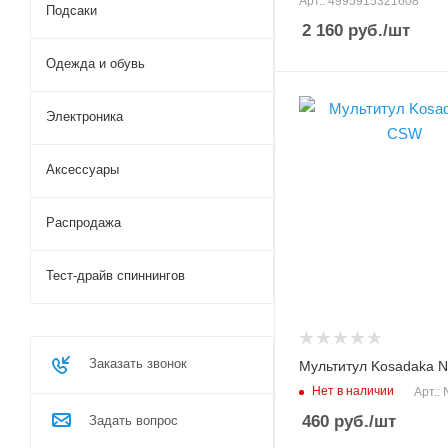
Арт.: 4995915321608
Подсаки
2 160
руб.
/шт
Одежда и обувь
Материал
Электроника
нержавеющая сталь
Модель инструмента
Аксессуары
N-CSW
Распродажа
Тест-драйв спиннингов
Заказать звонок
Мультитул Kosadaka 
Нет в наличии
Арт.:
460
руб.
/шт
Задать вопрос