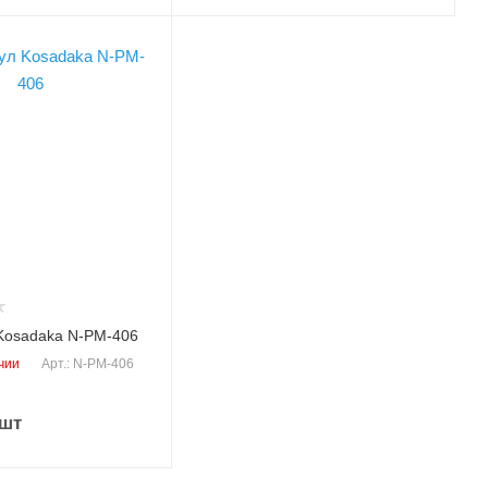
ая сталь
румента
Kosadaka N-PM-406
чии
Арт.: N-PM-406
/шт