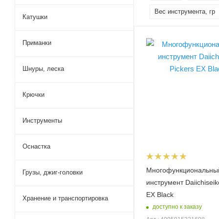
Вес инструмента, гр
Катушки
Длина, см
Приманки
18.8
Модель инструмента
Шнуры, леска
Pickers EX
Вес инструмента, гр
Крючки
38
Цвет
Инструменты
черный
Оснастка
Многофункциональны
Грузы, джиг-головки
инструмент Daiichiseik
EX Black
Хранение и транспортировка
доступно к заказу