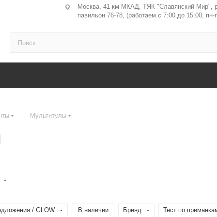
Москва, 41-км МКАД, ТЯК "Славянский Мир", 
павильон 76-78, (работаем с 7:00 до 15:00, пн-п
—
нты
Мультитулы
едложения / GLOW
В наличии
Бренд
Тест по приманкам