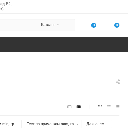
ряд В2,
т)
Каталог
0
0
 min, гр
Тест по приманкам max, гр
Длина, см