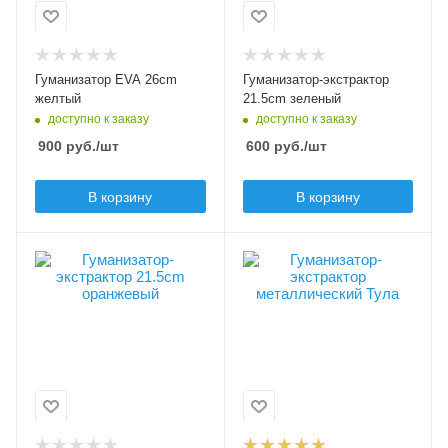
Гуманизатор EVA 26cm
Гуманизатор-экстрактор
желтый
21.5cm зеленый
доступно к заказу
доступно к заказу
900
руб.
/шт
600
руб.
/шт
В корзину
В корзину
Длина, см
Длина, см
21.5
23,5
Вес, гр
Материал
90
сталь
Цвет
Вес инструмента, гр
оранжевый
90
Цвет
стальной