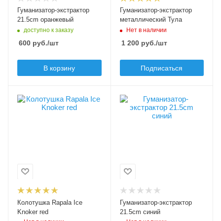
Гуманизатор-экстрактор
Гуманизатор-экстрактор
21.5cm оранжевый
металлический Тула
доступно к заказу
Нет в наличии
600
руб.
/шт
1 200
руб.
/шт
В корзину
Подписаться
Модель
Длина, см
Ice Knocker
21.5
Длина, см
Вес, гр
24
90
Вес, гр
Цвет
174
синий
Цвет
красный
Колотушка Rapala Ice
Гуманизатор-экстрактор
Knoker red
21.5cm синий