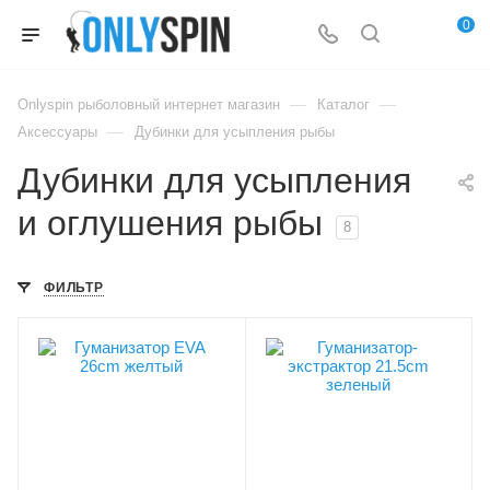
0
—
—
Onlyspin рыболовный интернет магазин
Каталог
—
Аксессуары
Дубинки для усыпления рыбы
Дубинки для усыпления
и оглушения рыбы
8
ФИЛЬТР
Длина, см
Длина, см
26
21.5
Вес, гр
Вес, гр
150
90
Цвет
Цвет
желтый, черный
зеленый