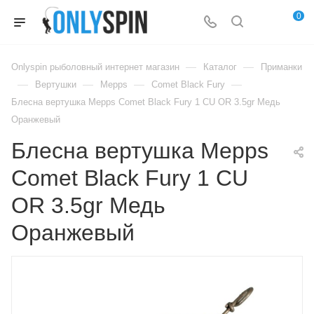
0
—
—
Onlyspin рыболовный интернет магазин
Каталог
Приманки
—
—
—
—
Вертушки
Mepps
Comet Black Fury
Блесна вертушка Mepps Comet Black Fury 1 CU OR 3.5gr Медь
Оранжевый
Блесна вертушка Mepps
Comet Black Fury 1 CU
OR 3.5gr Медь
Оранжевый