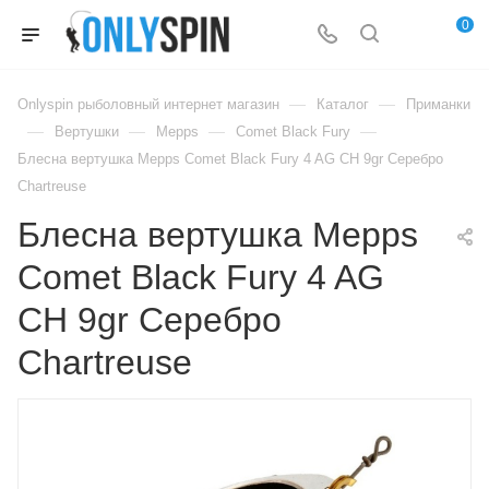
0
—
—
Onlyspin рыболовный интернет магазин
Каталог
Приманки
—
—
—
—
Вертушки
Mepps
Comet Black Fury
Блесна вертушка Mepps Comet Black Fury 4 AG CH 9gr Серебро
Chartreuse
Блесна вертушка Mepps
Comet Black Fury 4 AG
CH 9gr Серебро
Chartreuse