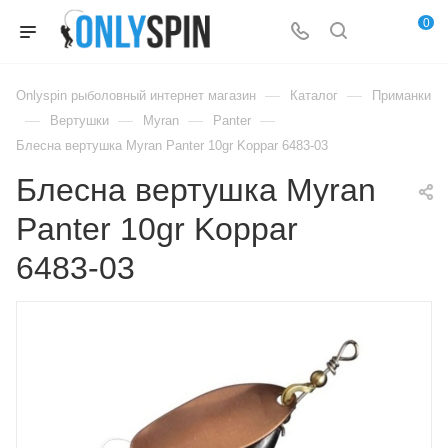
0
—
—
Onlyspin рыболовный интернет магазин
Каталог
Приманки
—
—
—
—
Вертушки
Myran
Panter
Блесна вертушка Myran Panter 10gr Koppar 6483-03
Блесна вертушка Myran
Panter 10gr Koppar
6483-03