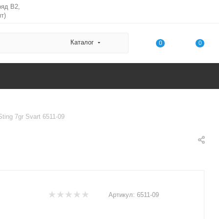
ряд В2,
т)
Каталог
0
0
ing 7gr Svart 6511-09
Артикул:
6511-09