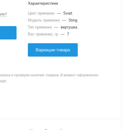
Характеристики
Цвет приманки
—
Svart
вле?
Модель приманки
—
Sting
Тип приманки
—
вертушка
Вес приманки, гр
—
7
Вариации товара
заказа и проверки наличия товаров. В момент оформления
аде.