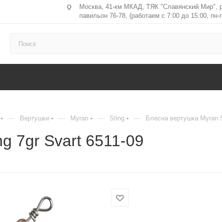
Москва, 41-км МКАД, ТЯК "Славянский Мир", 
павильон 76-78, (работаем с 7:00 до 15:00, пн-п
—
—
—
—
Вертушки
Myran
Sting
Блесна вертушка Myran St
g 7gr Svart 6511-09