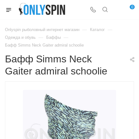
0
—
—
Onlyspin рыболовный интернет магазин
Каталог
—
—
Одежда и обувь
Баффы
Бафф Simms Neck Gaiter admiral schoolie
Бафф Simms Neck
Gaiter admiral schoolie