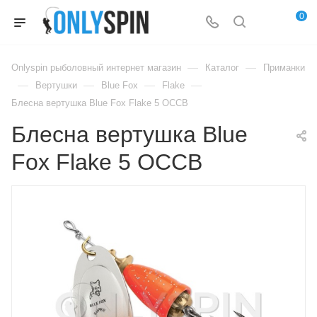
0
—
—
Onlyspin рыболовный интернет магазин
Каталог
Приманки
—
—
—
—
Вертушки
Blue Fox
Flake
Блесна вертушка Blue Fox Flake 5 OCCB
Блесна вертушка Blue
Fox Flake 5 OCCB