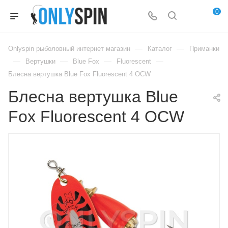
0
—
—
Onlyspin рыболовный интернет магазин
Каталог
Приманки
—
—
—
—
Вертушки
Blue Fox
Fluorescent
Блесна вертушка Blue Fox Fluorescent 4 OCW
Блесна вертушка Blue
Fox Fluorescent 4 OCW