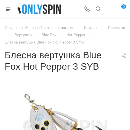
0
—
—
Onlyspin рыболовный интернет магазин
Каталог
Приманки
—
—
—
—
Вертушки
Blue Fox
Hot Pepper
Блесна вертушка Blue Fox Hot Pepper 3 SYB
Блесна вертушка Blue
Fox Hot Pepper 3 SYB