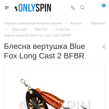
0
—
—
Onlyspin рыболовный интернет магазин
Каталог
Приманки
—
—
—
—
Вертушки
Blue Fox
Long Cast
Блесна вертушка Blue Fox Long Cast 2 BFBR
Блесна вертушка Blue
Fox Long Cast 2 BFBR