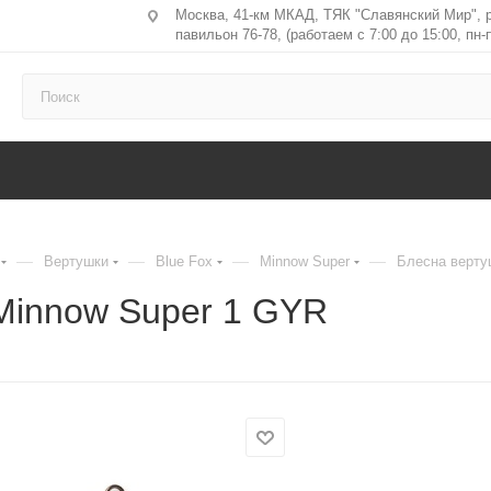
Москва, 41-км МКАД, ТЯК "Славянский Мир", 
павильон 76-78, (работаем с 7:00 до 15:00, пн-п
—
—
—
—
Вертушки
Blue Fox
Minnow Super
Блесна верту
Minnow Super 1 GYR