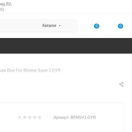
ряд В2,
т)
Каталог
0
0
шка Blue Fox Minnow Super 1 GYR
Артикул:
BFMSV1-GYR