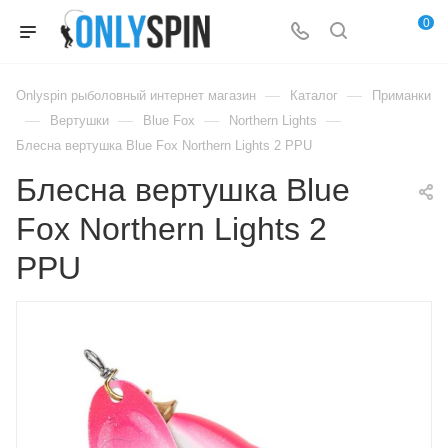
0
—
—
Onlyspin рыболовный интернет магазин
Каталог
Приманки
—
—
—
—
Вертушки
Blue Fox
Northern Lights
Блесна вертушка Blue Fox Northern Lights 2 PPU
Блесна вертушка Blue
Fox Northern Lights 2
PPU