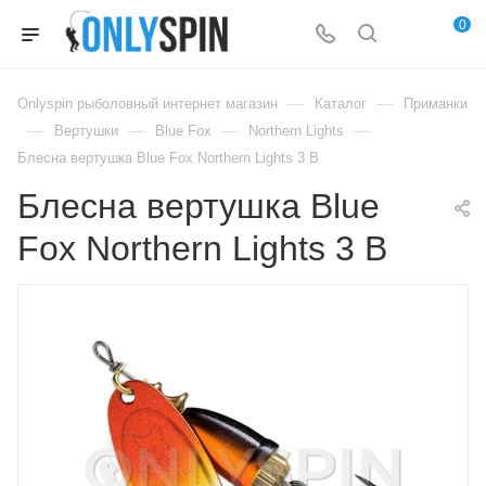
0
—
—
Onlyspin рыболовный интернет магазин
Каталог
Приманки
—
—
—
—
Вертушки
Blue Fox
Northern Lights
Блесна вертушка Blue Fox Northern Lights 3 B
Блесна вертушка Blue
Fox Northern Lights 3 B