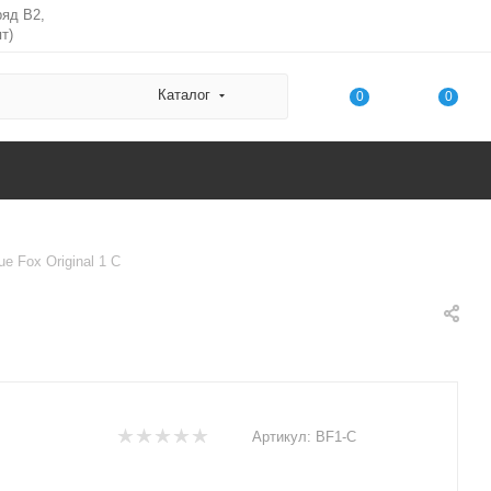
ряд В2,
т)
Каталог
0
0
e Fox Original 1 C
Артикул:
BF1-C