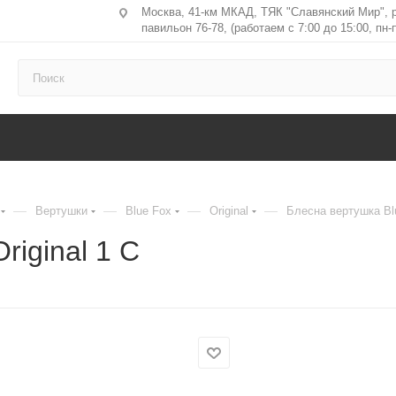
Москва, 41-км МКАД, ТЯК "Славянский Мир", 
павильон 76-78, (работаем с 7:00 до 15:00, пн-п
—
—
—
—
Вертушки
Blue Fox
Original
Блесна вертушка Blu
riginal 1 C