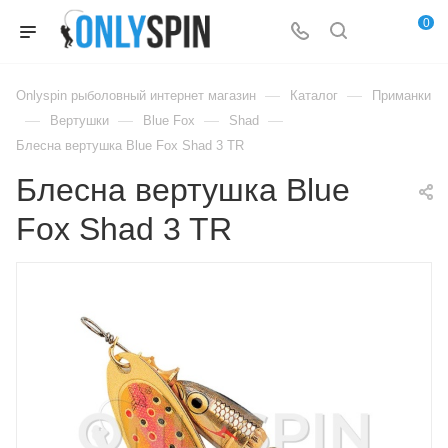
0
—
—
Onlyspin рыболовный интернет магазин
Каталог
Приманки
—
—
—
—
Вертушки
Blue Fox
Shad
Блесна вертушка Blue Fox Shad 3 TR
Блесна вертушка Blue
Fox Shad 3 TR