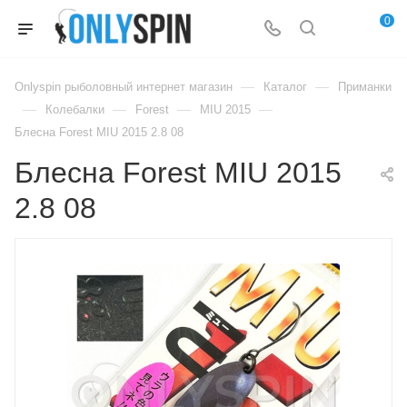
0
—
—
Onlyspin рыболовный интернет магазин
Каталог
Приманки
—
—
—
—
Колебалки
Forest
MIU 2015
Блесна Forest MIU 2015 2.8 08
Блесна Forest MIU 2015
2.8 08