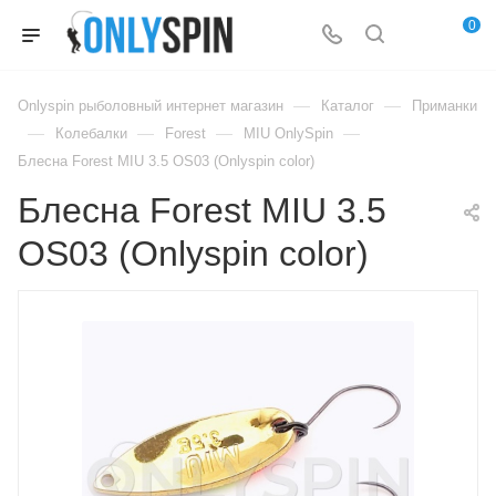
0
—
—
Onlyspin рыболовный интернет магазин
Каталог
Приманки
—
—
—
—
Колебалки
Forest
MIU OnlySpin
Блесна Forest MIU 3.5 OS03 (Onlyspin color)
Блесна Forest MIU 3.5
OS03 (Onlyspin color)