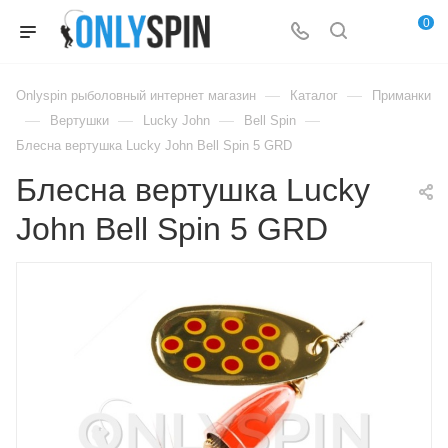
0
—
—
Onlyspin рыболовный интернет магазин
Каталог
Приманки
—
—
—
—
Вертушки
Lucky John
Bell Spin
Блесна вертушка Lucky John Bell Spin 5 GRD
Блесна вертушка Lucky
John Bell Spin 5 GRD