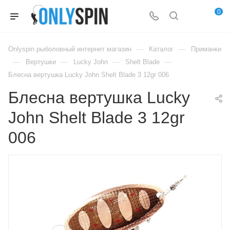
0
—
—
Onlyspin рыболовный интернет магазин
Каталог
Приманки
—
—
—
—
Вертушки
Lucky John
Shelt Blade
Блесна вертушка Lucky John Shelt Blade 3 12gr 006
Блесна вертушка Lucky
John Shelt Blade 3 12gr
006