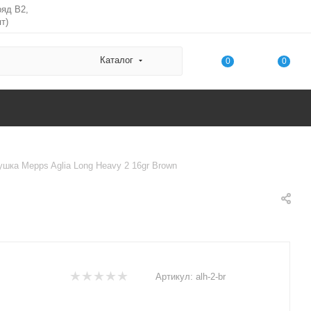
ряд В2,
т)
Каталог
0
0
шка Mepps Aglia Long Heavy 2 16gr Brown
Артикул:
alh-2-br