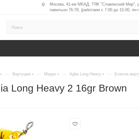
Москва, 41-км МКАД, ТЯК "Славянский Мир", 
павильон 76-78, (работаем с 7:00 до 15:00, пн-п
—
—
—
—
Вертушки
Mepps
Aglia Long Heavy
Блесна верту
ia Long Heavy 2 16gr Brown