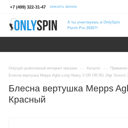
+7 (499) 322-31-47
ЗАКАЗАТЬ ЗВОНОК
А ты участвуешь в OnlySpin
Perch Pro 2026?!
—
—
Onlyspin рыболовный интернет магазин
Каталог
Приманки
Блесна вертушка Mepps Aglia Long Heavy 3 OR OR RG 24gr Золото
Блесна вертушка Mepps Agl
Красный