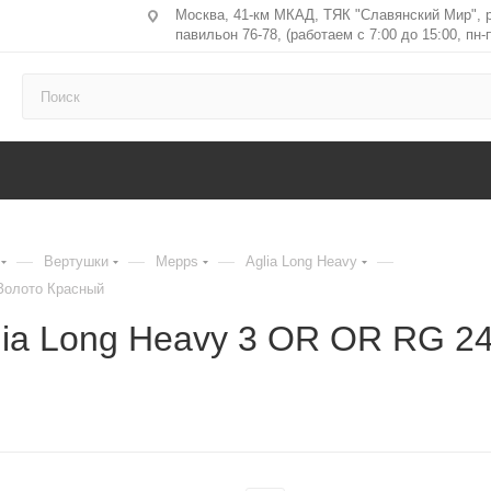
Москва, 41-км МКАД, ТЯК "Славянский Мир", 
павильон 76-78, (работаем с 7:00 до 15:00, пн-п
—
—
—
—
Вертушки
Mepps
Aglia Long Heavy
 Золото Красный
ia Long Heavy 3 OR OR RG 24