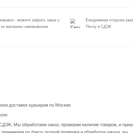
овывоз - можете забрать заказ у
Ежедневная отгрузка зака
 из магазина самовывозом
Почту и СДЭК
 или доставке курьером по Москве
возе
и СДЭК. Мы обработаем заказ, проверим наличие товаров, и при
з принимаем по факту полной проверки и обработки заказа, вы