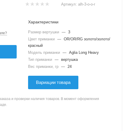
Артикул:
alh-3-o-o-r
Характеристики
Размер вертушки
—
3
вле?
Цвет приманки
—
OR/OR/RG золото/золото/
красный
Модель приманки
—
Aglia Long Heavy
Тип приманки
—
вертушка
Вес приманки, гр
—
24
Вариации товара
заказа и проверки наличия товаров. В момент оформления
аде.