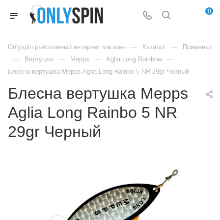
0
—
—
Onlyspin рыболовный интернет магазин
Каталог
Приманки
—
—
—
—
Вертушки
Mepps
Aglia Long Rainbow
Блесна вертушка Mepps Aglia Long Rainbo 5 NR 29gr Черный
Блесна вертушка Mepps
Aglia Long Rainbo 5 NR
29gr Черный