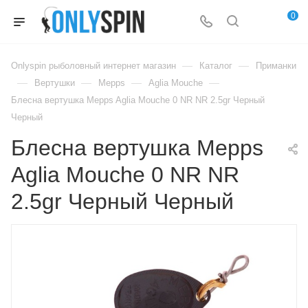
0
—
—
Onlyspin рыболовный интернет магазин
Каталог
Приманки
—
—
—
—
Вертушки
Mepps
Aglia Mouche
Блесна вертушка Mepps Aglia Mouche 0 NR NR 2.5gr Черный
Черный
Блесна вертушка Mepps
Aglia Mouche 0 NR NR
2.5gr Черный Черный