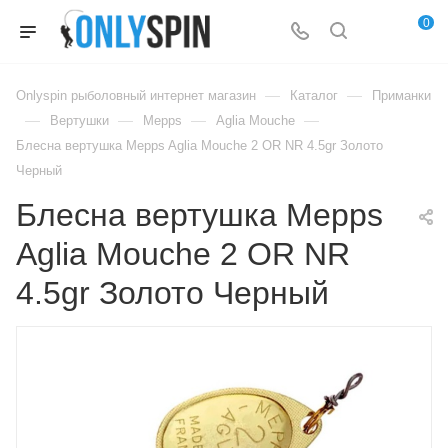
0
—
—
Onlyspin рыболовный интернет магазин
Каталог
Приманки
—
—
—
—
Вертушки
Mepps
Aglia Mouche
Блесна вертушка Mepps Aglia Mouche 2 OR NR 4.5gr Золото
Черный
Блесна вертушка Mepps
Aglia Mouche 2 OR NR
4.5gr Золото Черный