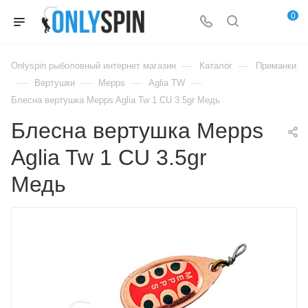
0
—
—
Onlyspin рыболовный интернет магазин
Каталог
Приманки
—
—
—
—
Вертушки
Mepps
Aglia TW
Блесна вертушка Mepps Aglia Tw 1 CU 3.5gr Медь
Блесна вертушка Mepps
Aglia Tw 1 CU 3.5gr
Медь