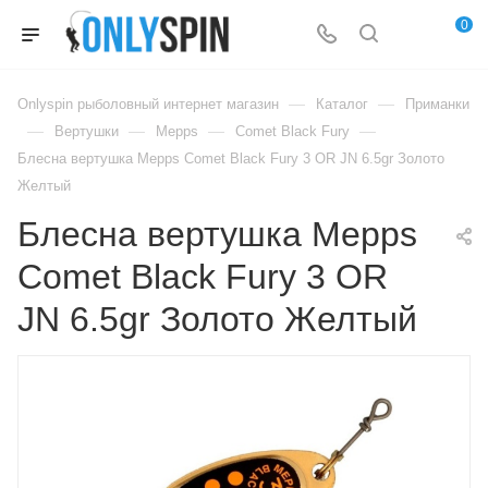
0
—
—
Onlyspin рыболовный интернет магазин
Каталог
Приманки
—
—
—
—
Вертушки
Mepps
Comet Black Fury
Блесна вертушка Mepps Comet Black Fury 3 OR JN 6.5gr Золото
Желтый
Блесна вертушка Mepps
Comet Black Fury 3 OR
JN 6.5gr Золото Желтый