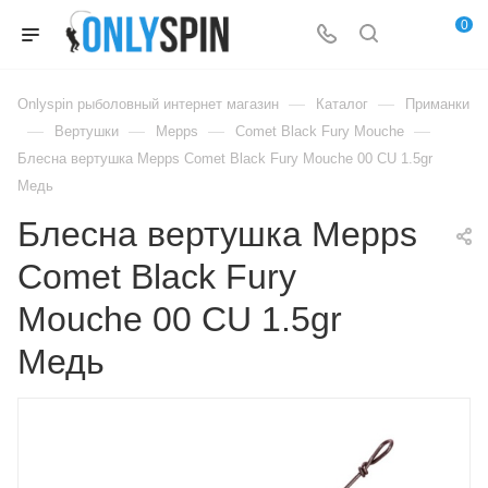
0
—
—
Onlyspin рыболовный интернет магазин
Каталог
Приманки
—
—
—
—
Вертушки
Mepps
Comet Black Fury Mouche
Блесна вертушка Mepps Comet Black Fury Mouche 00 CU 1.5gr
Медь
Блесна вертушка Mepps
Comet Black Fury
Mouche 00 CU 1.5gr
Медь