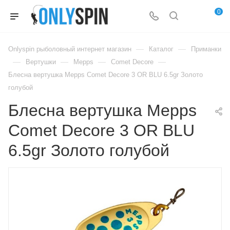
0
—
—
Onlyspin рыболовный интернет магазин
Каталог
Приманки
—
—
—
—
Вертушки
Mepps
Comet Decore
Блесна вертушка Mepps Comet Decore 3 OR BLU 6.5gr Золото
голубой
Блесна вертушка Mepps
Comet Decore 3 OR BLU
6.5gr Золото голубой