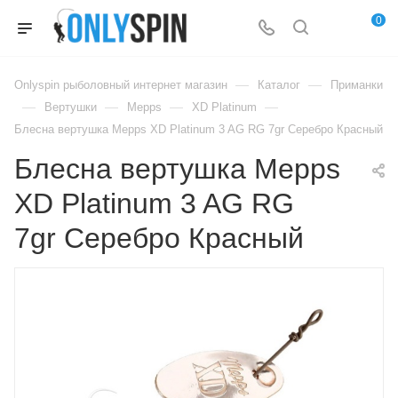
0
—
—
Onlyspin рыболовный интернет магазин
Каталог
Приманки
—
—
—
—
Вертушки
Mepps
XD Platinum
Блесна вертушка Mepps XD Platinum 3 AG RG 7gr Серебро Красный
Блесна вертушка Mepps
XD Platinum 3 AG RG
7gr Серебро Красный