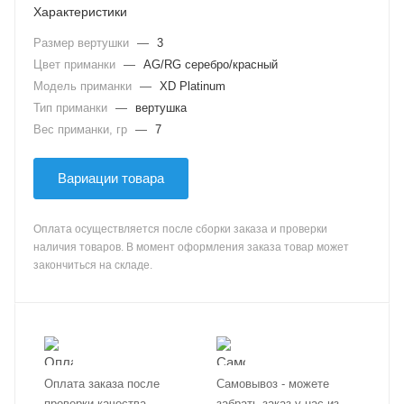
Характеристики
Размер вертушки
—
3
Цвет приманки
—
AG/RG серебро/красный
Модель приманки
—
XD Platinum
Тип приманки
—
вертушка
Вес приманки, гр
—
7
Вариации товара
Оплата осуществляется после сборки заказа и проверки
наличия товаров. В момент оформления заказа товар может
закончиться на складе.
Оплата заказа после
Самовывоз - можете
проверки качества,
забрать заказ у нас из