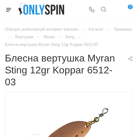
0
—
—
Onlyspin рыболовный интернет магазин
Каталог
Приманки
—
—
—
—
Вертушки
Myran
Sting
Блесна вертушка Myran Sting 12gr Koppar 6512-03
Блесна вертушка Myran
Sting 12gr Koppar 6512-
03