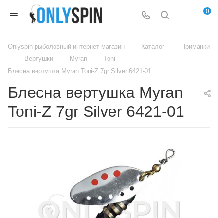
0
—
—
Onlyspin рыболовный интернет магазин
Каталог
Приманки
—
—
—
—
Вертушки
Myran
Toni
Блесна вертушка Myran Toni-Z 7gr Silver 6421-01
Блесна вертушка Myran
Toni-Z 7gr Silver 6421-01