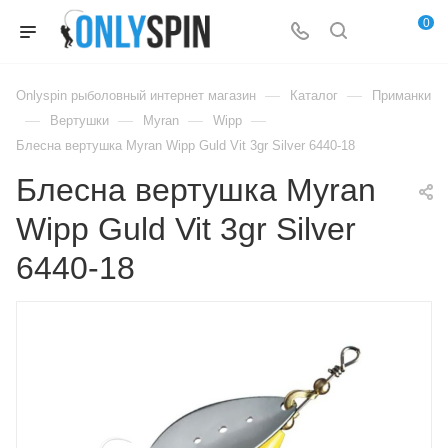
0
—
—
Onlyspin рыболовный интернет магазин
Каталог
Приманки
—
—
—
—
Вертушки
Myran
Wipp
Блесна вертушка Myran Wipp Guld Vit 3gr Silver 6440-18
Блесна вертушка Myran
Wipp Guld Vit 3gr Silver
6440-18