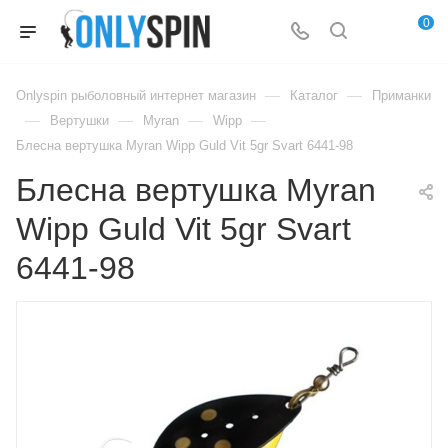
0
—
—
Onlyspin рыболовный интернет магазин
Каталог
Приманки
—
—
—
—
Вертушки
Myran
Wipp
Блесна вертушка Myran Wipp Guld Vit 5gr Svart 6441-98
Блесна вертушка Myran
Wipp Guld Vit 5gr Svart
6441-98