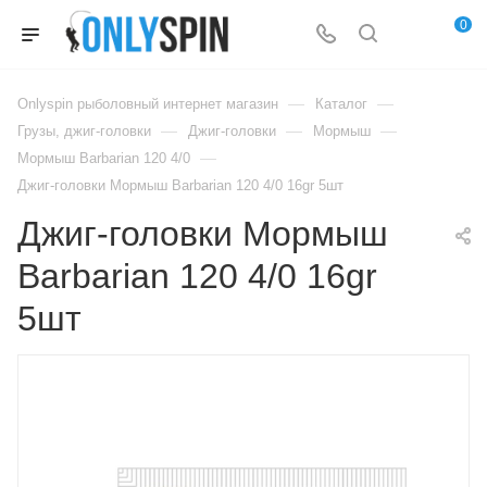
0
—
—
Onlyspin рыболовный интернет магазин
Каталог
—
—
—
Грузы, джиг-головки
Джиг-головки
Мормыш
—
Мормыш Barbarian 120 4/0
Джиг-головки Мормыш Barbarian 120 4/0 16gr 5шт
Джиг-головки Мормыш
Barbarian 120 4/0 16gr
5шт