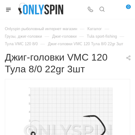
0
—
—
Onlyspin рыболовный интернет магазин
Каталог
—
—
—
Грузы, джиг-головки
Джиг-головки
Tula sport-fishing
—
Тула VMC 120 8/0
Джиг-головки VMC 120 Тула 8/0 22gr 3шт
Джиг-головки VMC 120
Тула 8/0 22gr 3шт