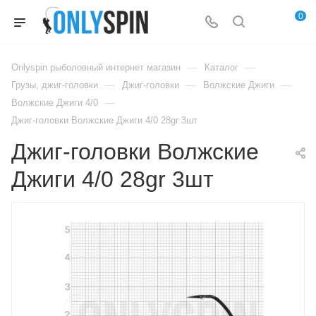
0
—
—
Onlyspin рыболовный интернет магазин
Каталог
—
—
—
Грузы, джиг-головки
Джиг-головки
Волжские Джиги
—
Волжские Джиги 4/0
Джиг-головки Волжские Джиги 4/0 28gr 3шт
Джиг-головки Волжские
Джиги 4/0 28gr 3шт