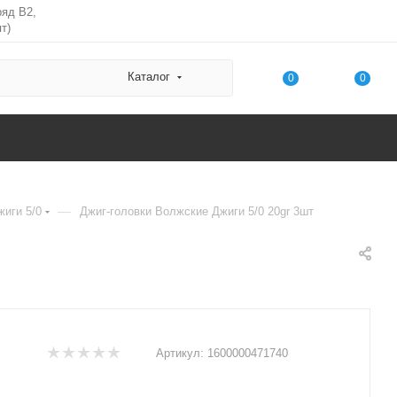
ряд В2,
т)
Каталог
0
0
—
иги 5/0
Джиг-головки Волжские Джиги 5/0 20gr 3шт
Артикул:
1600000471740