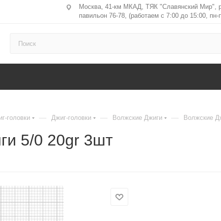
Москва, 41-км МКАД, ТЯК "Славянский Мир", 
павильон 76-78, (работаем с 7:00 до 15:00, пн-п
—
—
—
иг-головки
Джиг-головки
Волжские Джиги
Волжские Дж
ги 5/0 20gr 3шт