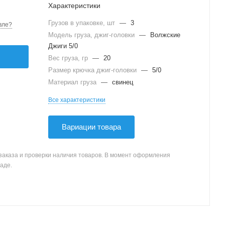
Характеристики
Грузов в упаковке, шт
—
3
вле?
Модель груза, джиг-головки
—
Волжские
Джиги 5/0
Вес груза, гр
—
20
Размер крючка джиг-головки
—
5/0
Материал груза
—
свинец
Все характеристики
Вариации товара
заказа и проверки наличия товаров. В момент оформления
аде.