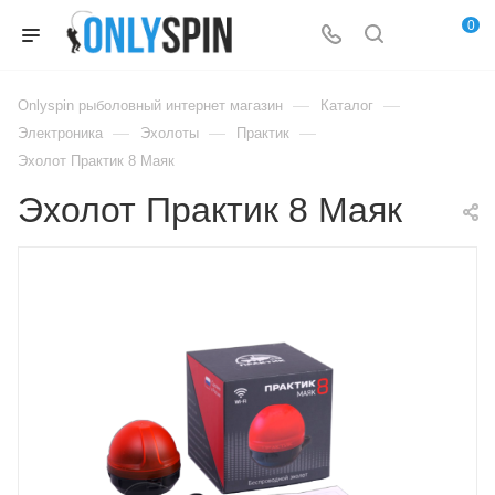
0
—
—
Onlyspin рыболовный интернет магазин
Каталог
—
—
—
Электроника
Эхолоты
Практик
Эхолот Практик 8 Маяк
Эхолот Практик 8 Маяк