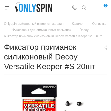
0
—
—
Onlyspin рыболовный интернет магазин
Каталог
Оснастка
—
—
—
Фиксаторы для силиконовых приманок
Decoy
Фиксатор приманок силиконовый Decoy Versatile Keeper #S 20шт
Фиксатор приманок
силиконовый Decoy
Versatile Keeper #S 20шт