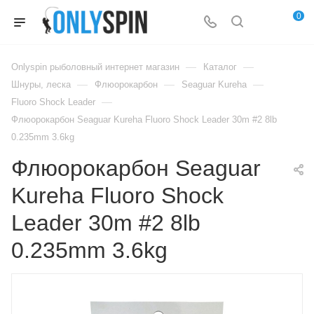
0
—
—
Onlyspin рыболовный интернет магазин
Каталог
—
—
—
Шнуры, леска
Флюорокарбон
Seaguar Kureha
—
Fluoro Shock Leader
Флюорокарбон Seaguar Kureha Fluoro Shock Leader 30m #2 8lb
0.235mm 3.6kg
Флюорокарбон Seaguar
Kureha Fluoro Shock
Leader 30m #2 8lb
0.235mm 3.6kg