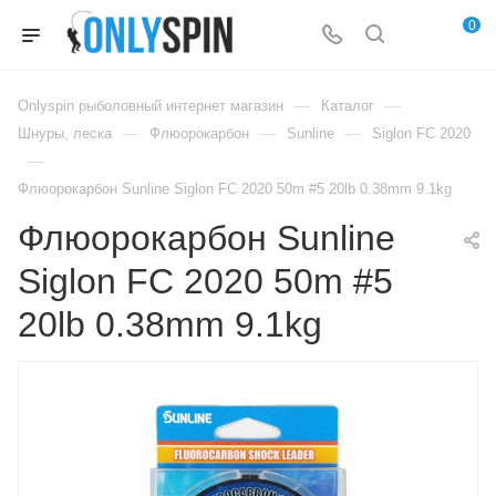
0
—
—
Onlyspin рыболовный интернет магазин
Каталог
—
—
—
Шнуры, леска
Флюорокарбон
Sunline
Siglon FC 2020
—
Флюорокарбон Sunline Siglon FC 2020 50m #5 20lb 0.38mm 9.1kg
Флюорокарбон Sunline
Siglon FC 2020 50m #5
20lb 0.38mm 9.1kg