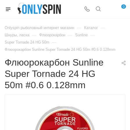
0
—
—
Onlyspin рыболовный интернет магазин
Каталог
—
—
—
Шнуры, леска
Флюорокарбон
Sunline
—
Super Tornade 24 HG 50m
Флюорокарбон Sunline Super Tornade 24 HG 50m #0.6 0.128mm
Флюорокарбон Sunline
Super Tornade 24 HG
50m #0.6 0.128mm