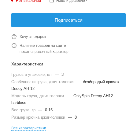
Нет в наличии
Нашли дешевле?
Подписаться
Хочу в подарок
Наличие товаров на сайте
носит справочный характер
Характеристики
Грузов в упаковке, шт
—
3
Особенности груза, джиг-головки
—
безбородый крючок
Decoy AH-12
Модель груза, джиг-головки
—
OnlySpin Decoy AH12
barbless
Вес груза, гр
—
0.15
Размер крючка джиг-головки
—
8
Все характеристики