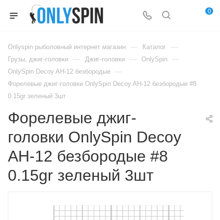
0
—
—
Onlyspin рыболовный интернет магазин
Каталог
—
—
—
Грузы, джиг-головки
Джиг-головки
OnlySpin
—
OnlySpin Decoy AH-12 безбородые
Форелевые джиг-головки OnlySpin Decoy AH-12 безбородые #8
0.15gr зеленый 3шт
Форелевые джиг-
головки OnlySpin Decoy
AH-12 безбородые #8
0.15gr зеленый 3шт