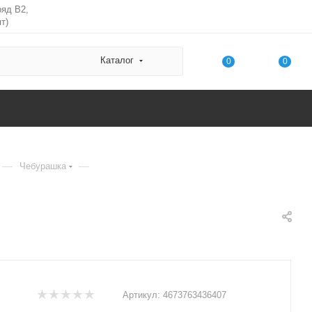
ряд В2,
т)
Каталог
0
0
—
—
Чебурашка
Артикул:
4673763436407