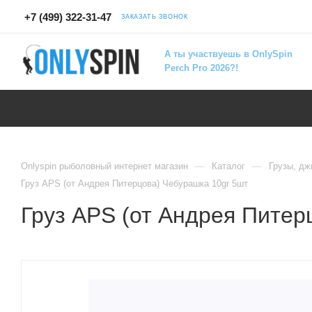
+7 (499) 322-31-47
ЗАКАЗАТЬ ЗВОНОК
А ты участвуешь в OnlySpin
Perch Pro 2026?!
—
—
Onlyspin рыболовный интернет магазин
Каталог
Грузы, дж
Груз APS (от Андрея Питерцова) Чебурашка 10gr 5шт
Груз APS (от Андрея Питер