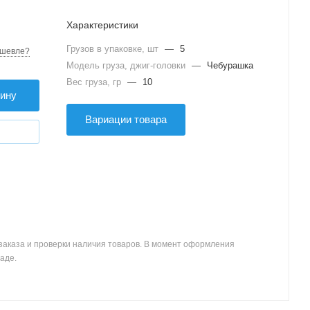
Характеристики
Грузов в упаковке, шт
—
5
шевле?
Модель груза, джиг-головки
—
Чебурашка
Вес груза, гр
—
10
зину
Вариации товара
заказа и проверки наличия товаров. В момент оформления
аде.