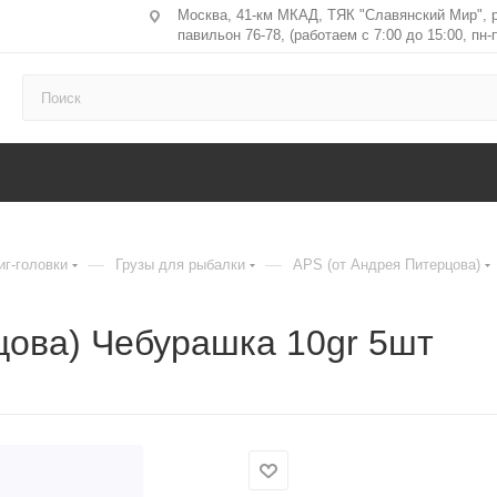
Москва, 41-км МКАД, ТЯК "Славянский Мир", 
павильон 76-78, (работаем с 7:00 до 15:00, пн-п
—
—
иг-головки
Грузы для рыбалки
APS (от Андрея Питерцова)
цова) Чебурашка 10gr 5шт