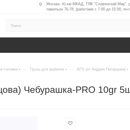
Москва, 41-км МКАД, ТЯК "Славянский Мир", 
павильон 76-78, (работаем с 7:00 до 15:00, пн-п
—
—
иг-головки
Грузы для рыбалки
APS (от Андрея Питерцова)
рцова) Чебурашка-PRO 10gr 5