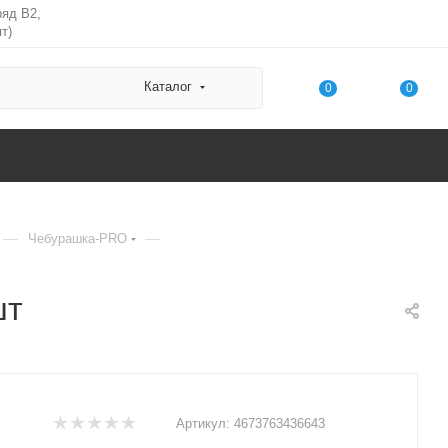
ряд В2,
т)
Каталог
0
0
—
—
Чебурашка-PRO
шт
Артикул:
4673763436643