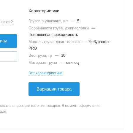
Характеристики
Грузов в упаковке, шт
—
5
шевле?
Особенности груза, джиг-головки
—
Повышенная проходимость
зину
Модель груза, джиг-головки
—
Чебурашка-
PRO
Вес груза, гр
—
10
Материал груза
—
свинец
Все характеристики
Вариации товара
заказа и проверки наличия товаров. В момент оформления
аде.