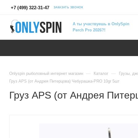
+7 (499) 322-31-47
ЗАКАЗАТЬ ЗВОНОК
А ты участвуешь в OnlySpin
Perch Pro 2026?!
—
—
Onlyspin рыболовный интернет магазин
Каталог
Грузы, дж
Груз APS (от Андрея Питерцова) Чебурашка-PRO 10gr 5шт
Груз APS (от Андрея Пите